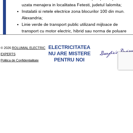
uzata menajera in localitatea Fetesti, judetul Ialomita;
Instalatii si retele electrice zona blocurilor 100 din mun.
Alexandria;
Linie verde de transport public utilizand mijloace de
transport cu motor electric, hibrid sau norma de poluare
redusa Municipiul Bistrita;
Instalatii electrice interioare , instalatii de protectie
ELECTRICITATEA
© 2026
ROLUMIAL ELECTRIC
impotriva trasnetului si prize de pamant pt. Pavilioane
NU ARE MISTERE
EXPERTS
din Cazarma 3416, Cazarma 1369 Constanta, si
PENTRU NOI
Politica de Confidentialitate
Cazarma 540 Mangalia;
Elaborare documentatie tehnico-economica – iluminat
balizaj Helipad Tunari;
Modernizare instalatie de iluminat public stradal
Comuna Pestera, Jud. Constanta.