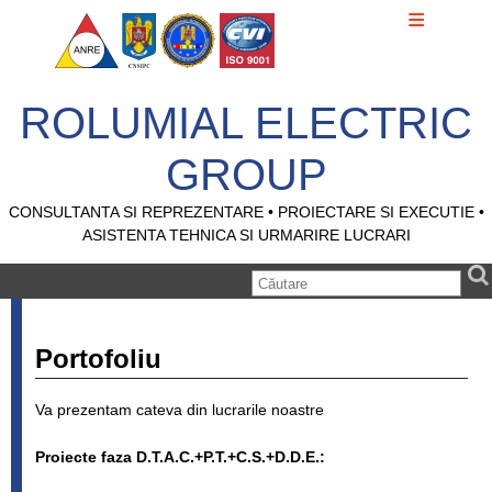
Acasa
Servicii
ROLUMIAL ELECTRIC
Portofoliu
GROUP
Autorizari
Contact
CONSULTANTA SI REPREZENTARE • PROIECTARE SI EXECUTIE •
ASISTENTA TEHNICA SI URMARIRE LUCRARI
Portofoliu
Va prezentam cateva din lucrarile noastre
Proiecte faza D.T.A.C.+P.T.+C.S.+D.D.E.: