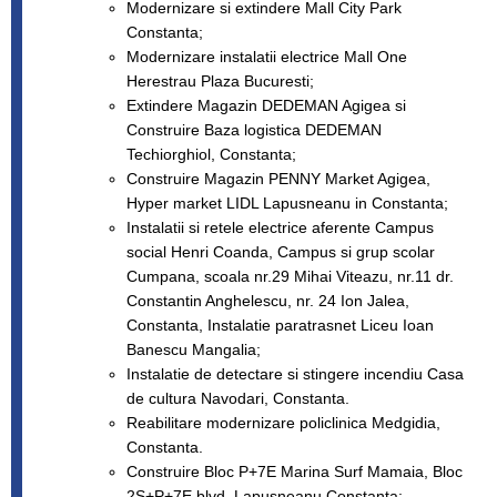
Modernizare si extindere Mall City Park
Constanta;
Modernizare instalatii electrice Mall One
Herestrau Plaza Bucuresti;
Extindere Magazin DEDEMAN Agigea si
Construire Baza logistica DEDEMAN
Techiorghiol, Constanta;
Construire Magazin PENNY Market Agigea,
Hyper market LIDL Lapusneanu in Constanta;
Instalatii si retele electrice aferente Campus
social Henri Coanda, Campus si grup scolar
Cumpana, scoala nr.29 Mihai Viteazu, nr.11 dr.
Constantin Anghelescu, nr. 24 Ion Jalea,
Constanta, Instalatie paratrasnet Liceu Ioan
Banescu Mangalia;
Instalatie de detectare si stingere incendiu Casa
de cultura Navodari, Constanta.
Reabilitare modernizare policlinica Medgidia,
Constanta.
Construire Bloc P+7E Marina Surf Mamaia, Bloc
2S+P+7E blvd. Lapusneanu Constanta;